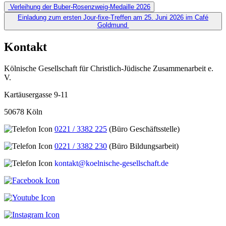
Beitragsnavigation
Verleihung der Buber-Rosenzweig-Medaille 2026
Einladung zum ersten Jour-fixe-Treffen am 25. Juni 2026 im Café
Goldmund
Kontakt
Kölnische Gesellschaft für Christlich-Jüdische Zusammenarbeit e.
V.
Kartäusergasse 9-11
50678 Köln
0221 / 3382 225
(Büro Geschäftsstelle)
0221 / 3382 230
(Büro Bildungsarbeit)
kontakt@koelnische-gesellschaft.de