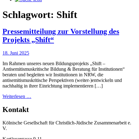
Schlagwort:
Shift
Pressemitteilung zur Vorstellung des
Projekts „Shift“
18. Juni 2025
Im Rahmen unseres neuen Bildungsprojekts „Shift –
Antisemitismuskritische Bildung & Beratung für Institutionen“
beraten und begleiten wir Institutionen in NRW, die
antisemitismuskritische Perspektiven (weiter-)entwickeln und
nachhaltig in ihrer Einrichtung implementieren […]
from
Weiterlesen …
Pressemitteilung
zur
Kontakt
Vorstellung
des
Kölnische Gesellschaft für Christlich-Jüdische Zusammenarbeit e.
Projekts
V.
„Shift“
Kartäusergasse 9-11