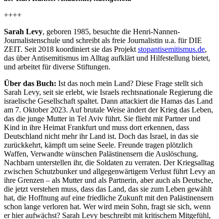
++++
Sarah Levy
, geboren 1985, besuchte die Henri-Nannen-
Journalistenschule und schreibt als freie Journalistin u.a. für DIE
ZEIT. Seit 2018 koordiniert sie das Projekt
stopantisemitismus.de
,
das über Antisemitismus im Alltag aufklärt und Hilfestellung bietet,
und arbeitet für diverse Stiftungen.
Über das Buch:
Ist das noch mein Land? Diese Frage stellt sich
Sarah Levy, seit sie erlebt, wie Israels rechtsnationale Regierung die
israelische Gesellschaft spaltet. Dann attackiert die Hamas das Land
am 7. Oktober 2023. Auf brutale Weise ändert der Krieg das Leben,
das die junge Mutter in Tel Aviv führt. Sie flieht mit Partner und
Kind in ihre Heimat Frankfurt und muss dort erkennen, dass
Deutschland nicht mehr ihr Land ist. Doch das Israel, in das sie
zurückkehrt, kämpft um seine Seele. Freunde tragen plötzlich
Waffen, Verwandte wünschen Palästinensern die Auslöschung,
Nachbarn unterstellen ihr, die Soldaten zu verraten. Der Kriegsalltag
zwischen Schutzbunker und allgegenwärtigem Verlust führt Levy an
ihre Grenzen – als Mutter und als Partnerin, aber auch als Deutsche,
die jetzt verstehen muss, dass das Land, das sie zum Leben gewählt
hat, die Hoffnung auf eine friedliche Zukunft mit den Palästinensern
schon lange verloren hat. Wer wird mein Sohn, fragt sie sich, wenn
er hier aufwächst? Sarah Levy beschreibt mit kritischem Mitgefühl,