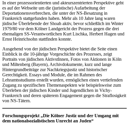
In einer prozessorientierten und akteurszentrierten Perspektive geht
es auf der Webseite um die (juristische) Aufarbeitung der
Deportationensverbrechen, die unter der NS-Besatzung in
Frankreich stattgefunden haben. Mehr als 10 Jahre lang waren
jüdische Überlebende der Shoah aktiv, bevor schließlich im Winter
1979/80 vor dem Kölner Landgericht der Prozess gegen die drei
ehemaligen SS-Verantwortlichen Kurt Lischka, Herbert Hagen und
Ernst Heinrichsohn stattfinden konnte.
Ausgehend von der jüdischen Perspektive bietet die Seite einen
Einblick in die 10-jährige Vorgeschichte des Prozesses, zeigt
Portraits von jüdischen AktivstInnen, Fotos von Aktionen in Köln
und Miltenberg (Bayern), Archivdokumente, kurz und lange
Hintergrundbeiträge zur Nachkriegsjustiz und historischer
Gerechtigkeit. Essays und Module, die im Rahmen des
Lehramtsstudiums erstellt wurden, ermöglichen einen vertiefenden
Zugang zu spezifischen Themenaspekten wie beispielsweise zum
Überleben der jüdischen Kinder und Jugendlichen in Vichy-
Frankreich und deren späterem Engagement gegen die Straflosigkeit
von NS-Tätern.
Forschungsprojekt „Die Kölner Justiz und der Umgang mit
dem nationalsozialistischen Unrecht an Juden“