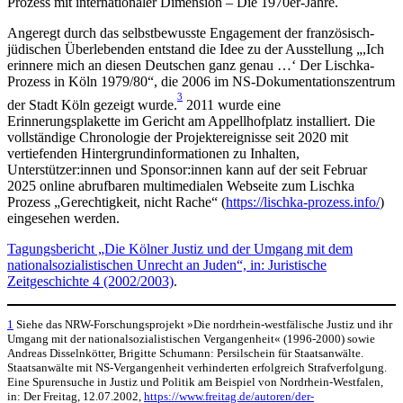
Prozess mit internationaler Dimension – Die 1970er-Jahre.
Angeregt durch das selbstbewusste Engagement der französisch-
jüdischen Überlebenden entstand die Idee zu der Ausstellung „,Ich
erinnere mich an diesen Deutschen ganz genau …‘ Der Lischka-
Prozess in Köln 1979/80“, die 2006 im NS-Dokumentationszentrum
3
der Stadt Köln gezeigt wurde.
2011 wurde eine
Erinnerungsplakette im Gericht am Appellhofplatz installiert. Die
vollständige Chronologie der Projektereignisse seit 2020 mit
vertiefenden Hintergrundinformationen zu Inhalten,
Unterstützer:innen und Sponsor:innen kann auf der seit Februar
2025 online abrufbaren multimedialen Webseite zum Lischka
Prozess „Gerechtigkeit, nicht Rache“ (
https://lischka-prozess.info/
)
eingesehen werden.
Tagungsbericht „Die Kölner Justiz und der Umgang mit dem
nationalsozialistischen Unrecht an Juden“, in: Juristische
Zeitgeschichte 4 (2002/2003)
.
1
Siehe das NRW-Forschungsprojekt »Die nordrhein-westfälische Justiz und ihr
Umgang mit der nationalsozialistischen Vergangenheit« (1996-2000) sowie
Andreas Disselnkötter, Brigitte Schumann: Persilschein für Staatsanwälte.
Staatsanwälte mit NS-Vergangenheit verhinderten erfolgreich Strafverfolgung.
Eine Spurensuche in Justiz und Politik am Beispiel von Nordrhein-Westfalen,
in: Der Freitag, 12.07.2002,
https://www.freitag.de/autoren/der-