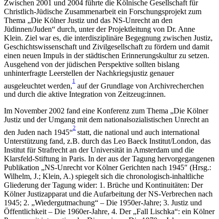
Zwischen 2001 und 2004 führte die Kölnische Gesellschaft für
Christlich-Jüdische Zusammenarbeit ein Forschungsprojekt zum
Thema „Die Kölner Justiz und das NS-Unrecht an den
Jüdinnen/Juden“ durch, unter der Projektleitung von Dr. Anne
Klein. Ziel war es, die interdisziplinäre Begegnung zwischen Justiz,
Geschichtswissenschaft und Zivilgesellschaft zu fördern und damit
einen neuen Impuls in der städtischen Erinnerungskultur zu setzen.
Ausgehend von der jüdischen Perspektive sollten bislang
unhinterfragte Leerstellen der Nachkriegsjustiz genauer
1
ausgeleuchtet werden,
auf der Grundlage von Archivrecherchen
und durch die aktive Integration von Zeitzeug:innen.
Im November 2002 fand eine Konferenz zum Thema „Die Kölner
Justiz und der Umgang mit dem nationalsozialistischen Unrecht an
2
den Juden nach 1945“
statt, die national und auch international
Unterstützung fand, z.B. durch das Leo Baeck Institut/London, das
Institut für Strafrecht an der Universität in Amsterdam und die
Klarsfeld-Stiftung in Paris. In der aus der Tagung hervorgegangenen
Publikation „NS-Unrecht vor Kölner Gerichten nach 1945″ (Hrsg.:
Wilhelm, J.; Klein, A.) spiegelt sich die chronologisch-inhaltliche
Gliederung der Tagung wider: 1. Brüche und Kontinuitäten: Der
Kölner Justizapparat und die Aufarbeitung der NS-Verbrechen nach
1945; 2. „Wiedergutmachung“ – Die 1950er-Jahre; 3. Justiz und
Öffentlichkeit – Die 1960er-Jahre, 4. Der „Fall Lischka“: ein Kölner