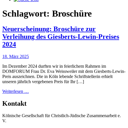
Schlagwort:
Broschüre
Neuerscheinung: Broschüre zur
Verleihung des Giesberts-Lewin-Preises
2024
18. März 2025
Im Dezember 2024 durften wir in feierlichem Rahmen im
DOMFORUM Frau Dr. Eva Weissweiler mit dem Giesberts-Lewin-
Preis auszeichnen. Die in Köln lebende Schriftstellerin erhielt
unseren jährlich vergebenen Preis für Ihr […]
from
Weiterlesen …
Neuerscheinung:
Broschüre
Kontakt
zur
Verleihung
Kölnische Gesellschaft für Christlich-Jüdische Zusammenarbeit e.
des
V.
Giesberts-
Lewin-