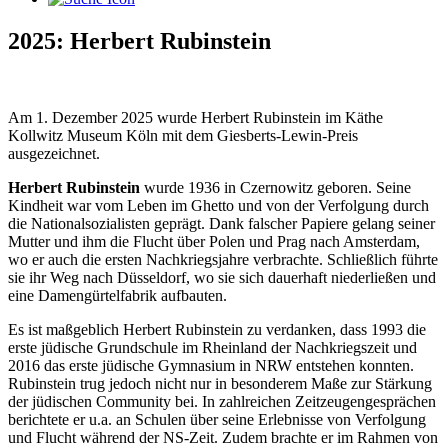
2025: Herbert Rubinstein
Am 1. Dezember 2025 wurde Herbert Rubinstein im Käthe
Kollwitz Museum Köln mit dem Giesberts-Lewin-Preis
ausgezeichnet.
Herbert Rubinstein
wurde 1936 in Czernowitz geboren. Seine
Kindheit war vom Leben im Ghetto und von der Verfolgung durch
die Nationalsozialisten geprägt. Dank falscher Papiere gelang seiner
Mutter und ihm die Flucht über Polen und Prag nach Amsterdam,
wo er auch die ersten Nachkriegsjahre verbrachte. Schließlich führte
sie ihr Weg nach Düsseldorf, wo sie sich dauerhaft niederließen und
eine Damengürtelfabrik aufbauten.
Es ist maßgeblich Herbert Rubinstein zu verdanken, dass 1993 die
erste jüdische Grundschule im Rheinland der Nachkriegszeit und
2016 das erste jüdische Gymnasium in NRW entstehen konnten.
Rubinstein trug jedoch nicht nur in besonderem Maße zur Stärkung
der jüdischen Community bei. In zahlreichen Zeitzeugengesprächen
berichtete er u.a. an Schulen über seine Erlebnisse von Verfolgung
und Flucht während der NS-Zeit. Zudem brachte er im Rahmen von