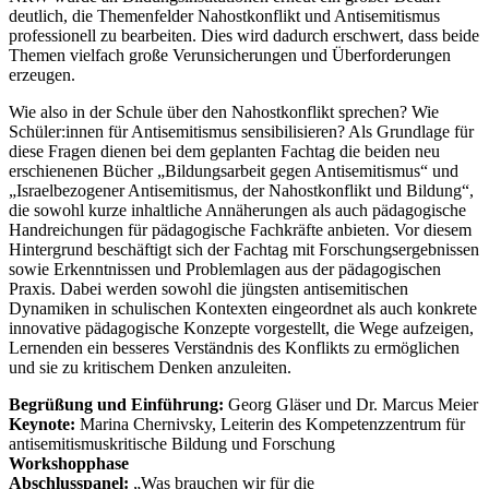
deutlich, die Themenfelder Nahostkonflikt und Antisemitismus
professionell zu bearbeiten. Dies wird dadurch erschwert, dass beide
Themen vielfach große Verunsicherungen und Überforderungen
erzeugen.
Wie also in der Schule über den Nahostkonflikt sprechen? Wie
Schüler:innen für Antisemitismus sensibilisieren? Als Grundlage für
diese Fragen dienen bei dem geplanten Fachtag die beiden neu
erschienenen Bücher „Bildungsarbeit gegen Antisemitismus“ und
„Israelbezogener Antisemitismus, der Nahostkonflikt und Bildung“,
die sowohl kurze inhaltliche Annäherungen als auch pädagogische
Handreichungen für pädagogische Fachkräfte anbieten. Vor diesem
Hintergrund beschäftigt sich der Fachtag mit Forschungsergebnissen
sowie Erkenntnissen und Problemlagen aus der pädagogischen
Praxis. Dabei werden sowohl die jüngsten antisemitischen
Dynamiken in schulischen Kontexten eingeordnet als auch konkrete
innovative pädagogische Konzepte vorgestellt, die Wege aufzeigen,
Lernenden ein besseres Verständnis des Konflikts zu ermöglichen
und sie zu kritischem Denken anzuleiten.
Begrüßung und Einführung:
Georg Gläser und Dr. Marcus Meier
Keynote:
Marina Chernivsky, Leiterin des Kompetenzzentrum für
antisemitismuskritische Bildung und Forschung
Workshopphase
Abschlusspanel:
„Was brauchen wir für die