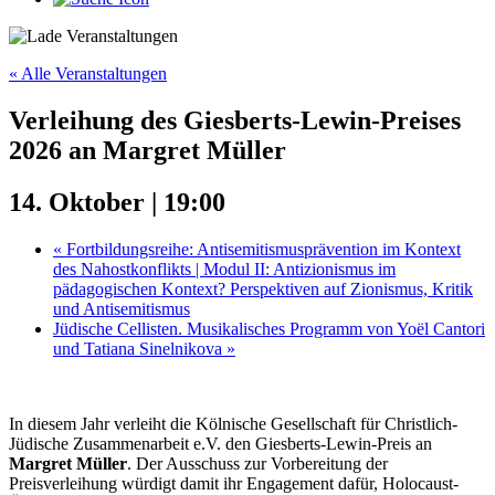
« Alle Veranstaltungen
Verleihung des Giesberts-Lewin-Preises
2026 an Margret Müller
14. Oktober | 19:00
«
Fortbildungsreihe: Antisemitismusprävention im Kontext
des Nahostkonflikts | Modul II: Antizionismus im
pädagogischen Kontext? Perspektiven auf Zionismus, Kritik
und Antisemitismus
Jüdische Cellisten. Musikalisches Programm von Yoël Cantori
und Tatiana Sinelnikova
»
In diesem Jahr verleiht die Kölnische Gesellschaft für Christlich-
Jüdische Zusammenarbeit e.V. den Giesberts-Lewin-Preis an
Margret Müller
. Der Ausschuss zur Vorbereitung der
Preisverleihung würdigt damit ihr Engagement dafür, Holocaust-