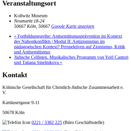
Veranstaltungsort
Kollwitz Museum
Neumarkt 18-24
50667 Köln
,
50667
Google Karte anzeigen
«
Fortbildungsreihe: Antisemitismusprävention im Kontext
des Nahostkonflikts | Modul II: Antizionismus im
pädagogischen Kontext? Perspektiven auf Zionismus, Kritik
und Antisemitismus
Jüdische Cellisten. Musikalisches Programm von Yoël Cantori
und Tatiana Sinelnikova
»
Kontakt
Kölnische Gesellschaft für Christlich-Jüdische Zusammenarbeit e.
V.
Kartäusergasse 9-11
50678 Köln
0221 / 3382 225
(Büro Geschäftsstelle)