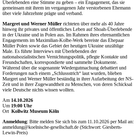
Überlebenden eine Stimme zu geben – ein Engagement, das sie
gemeinsam mit ihrem im vergangenen Jahr verstorbenen Ehemann
über viele Jahrzehnte prägte und verband.
Margret und Werner Müller
richteten über mehr als 40 Jahre
hinweg ihr privates und öffentliches Leben auf Shoah-Überlebende
in der Ukraine und in Polen aus. Im Rahmen ihres ehrenamtlichen
Engagements im Maximilian-Kolbe-Werk bereiste das Ehepaar
Müller Polen sowie das Gebiet der heutigen Ukraine unzählige
Male. Es führte Interviews mit Überlebenden der
nationalsozialistischen Vernichtungspolitik, pflegte Kontakte und
Freundschaften, korrespondierte und sammelte Dokumente.
Während über die sogenannte Wiedergutmachung debattiert und
Forderungen nach einem „Schlussstrich“ laut wurden, blieben
Margret und Werner Müller beständig in ihrer Aufarbeitung der NS-
Zeit und in ihrer Zugewandtheit zu Menschen, von deren Schicksal
viele Deutsche nichts wissen wollten.
Am
14.10.2026
Um
19:00 Uhr
Ort
Kollwitz Museum Köln
Anmeldung
: Bitte melden Sie sich bis zum 11.10.2026 per Mail an:
anmeldung@koelnische-gesellschaft.de (Stichwort: Giesberts-
Lewin-Preis)