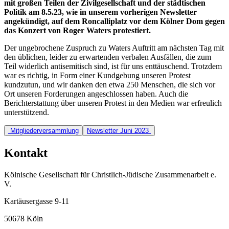
mit großen Teilen der Zivilgesellschaft und der städtischen
Politik am 8.5.23, wie in unserem vorherigen Newsletter
angekündigt, auf dem Roncalliplatz vor dem Kölner Dom gegen
das Konzert von Roger Waters protestiert.
Der ungebrochene Zuspruch zu Waters Auftritt am nächsten Tag mit
den üblichen, leider zu erwartenden verbalen Ausfällen, die zum
Teil widerlich antisemitisch sind, ist für uns enttäuschend. Trotzdem
war es richtig, in Form einer Kundgebung unseren Protest
kundzutun, und wir danken den etwa 250 Menschen, die sich vor
Ort unseren Forderungen angeschlossen haben. Auch die
Berichterstattung über unseren Protest in den Medien war erfreulich
unterstützend.
Beitragsnavigation
Mitgliederversammlung
Newsletter Juni 2023
Kontakt
Kölnische Gesellschaft für Christlich-Jüdische Zusammenarbeit e.
V.
Kartäusergasse 9-11
50678 Köln