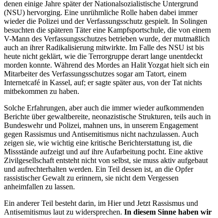
denen einige Jahre später der Nationalsozialistische Untergrund
(NSU) hervorging. Eine unrühmliche Rolle haben dabei immer
wieder die Polizei und der Verfassungsschutz gespielt. In Solingen
besuchten die späteren Täter eine Kampfsportschule, die von einem
V-Mann des Verfassungsschutzes betrieben wurde, der mutmaßlich
auch an ihrer Radikalisierung mitwirkte. Im Falle des NSU ist bis
heute nicht geklärt, wie die Terrorgruppe derart lange unentdeckt
morden konnte. Während des Mordes an Halit Yozgat hielt sich ein
Mitarbeiter des Verfassungsschutzes sogar am Tatort, einem
Internetcafé in Kassel, auf; er sagte später aus, von der Tat nichts
mitbekommen zu haben.
Solche Erfahrungen, aber auch die immer wieder aufkommenden
Berichte über gewaltbereite, neonazistische Strukturen, teils auch in
Bundeswehr und Polizei, mahnen uns, in unserem Engagement
gegen Rassismus und Antisemitismus nicht nachzulassen. Auch
zeigen sie, wie wichtig eine kritische Berichterstattung ist, die
Missstände aufzeigt und auf ihre Aufarbeitung pocht. Eine aktive
Zivilgesellschaft entsteht nicht von selbst, sie muss aktiv aufgebaut
und aufrechterhalten werden. Ein Teil dessen ist, an die Opfer
rassistischer Gewalt zu erinnern, sie nicht dem Vergessen
anheimfallen zu lassen.
Ein anderer Teil besteht darin, im Hier und Jetzt Rassismus und
Antisemitismus laut zu widersprechen.
In diesem Sinne haben wir